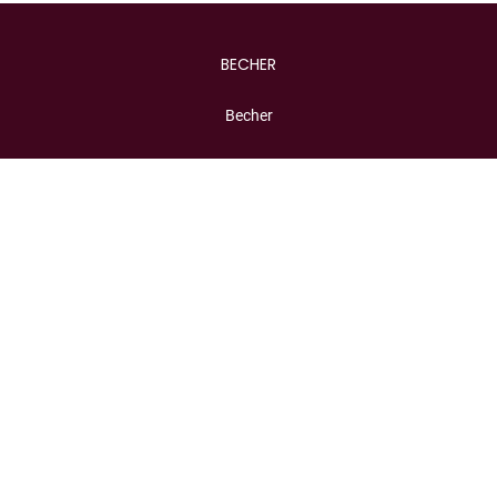
BECHER
Becher
MINICUPS
Multipackungen
Einzelpackungen
Happy Birthday
Die Häagen-Dazs Geschichte
Qualitätsphilosophie