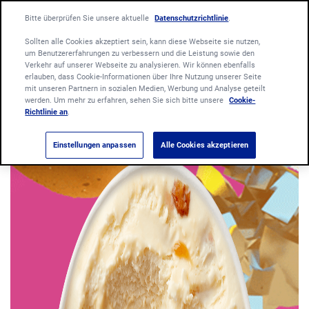
Bitte überprüfen Sie unsere aktuelle
Datenschutzrichtlinie
.
Sollten alle Cookies akzeptiert sein, kann diese Webseite sie nutzen,
um Benutzererfahrungen zu verbessern und die Leistung sowie den
Verkehr auf unserer Webseite zu analysieren. Wir können ebenfalls
erlauben, dass Cookie-Informationen über Ihre Nutzung unserer Seite
mit unseren Partnern in sozialen Medien, Werbung und Analyse geteilt
werden. Um mehr zu erfahren, sehen Sie sich bitte unsere
Cookie-
Richtlinie an
.
Einstellungen anpassen
Alle Cookies akzeptieren