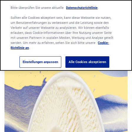
Bitte überprüfen Sie unsere aktuelle
Datenschutzrichtlinie
.
Sollten alle Cookies akzeptiert sein, kann diese Webseite sie nutzen,
um Benutzererfahrungen zu verbessern und die Leistung sowie den
Verkehr auf unserer Webseite zu analysieren. Wir können ebenfalls
erlauben, dass Cookie-Informationen über Ihre Nutzung unserer Seite
mit unseren Partnern in sozialen Medien, Werbung und Analyse geteilt
werden. Um mehr zu erfahren, sehen Sie sich bitte unsere
Cookie-
Richtlinie an
.
Einstellungen anpassen
Alle Cookies akzeptieren